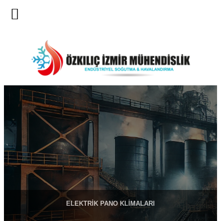
MENU
İçeriğe
geç
ELEKTRİK PANO KLİMALARI